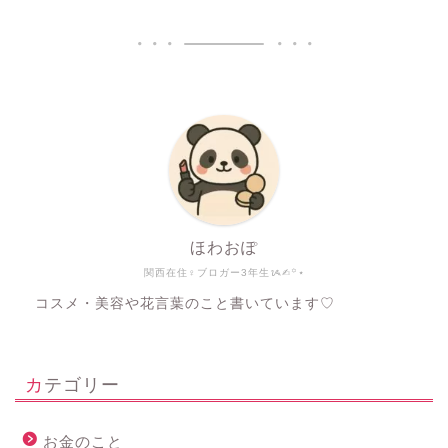
ほわおぽ
関西在住♀ブロガー3年生ᝰ✍︎꙳⋆
コスメ・美容や花言葉のこと書いています♡
カテゴリー
お金のこと