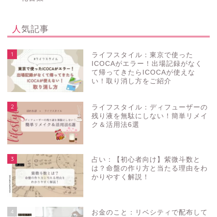
人気記事
1
ライフスタイル：東京で使った
ICOCAがエラー！出場記録がなく
て帰ってきたらICOCAが使えな
い！取り消し方をご紹介
2
ライフスタイル：ディフューザーの
残り液を無駄にしない！簡単リメイ
ク＆活用法6選
3
占い：【初心者向け】紫微斗数と
は？命盤の作り方と当たる理由をわ
かりやすく解説！
4
お金のこと：リベシティで配布して