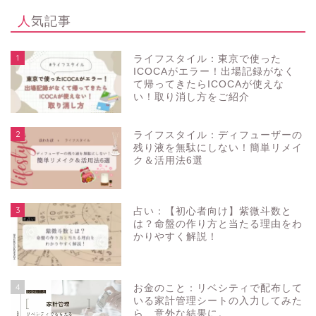
人気記事
1
ライフスタイル：東京で使った
ICOCAがエラー！出場記録がなく
て帰ってきたらICOCAが使えな
い！取り消し方をご紹介
2
ライフスタイル：ディフューザーの
残り液を無駄にしない！簡単リメイ
ク＆活用法6選
3
占い：【初心者向け】紫微斗数と
は？命盤の作り方と当たる理由をわ
かりやすく解説！
4
お金のこと：リベシティで配布して
いる家計管理シートの入力してみた
ら、意外な結果に。