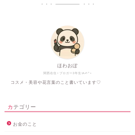
ほわおぽ
関西在住♀ブロガー3年生ᝰ✍︎꙳⋆
コスメ・美容や花言葉のこと書いています♡
カテゴリー
お金のこと