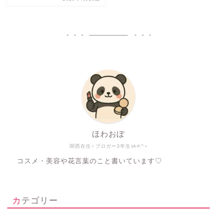
ほわおぽ
関西在住♀ブロガー3年生ᝰ✍︎꙳⋆
コスメ・美容や花言葉のこと書いています♡
カテゴリー