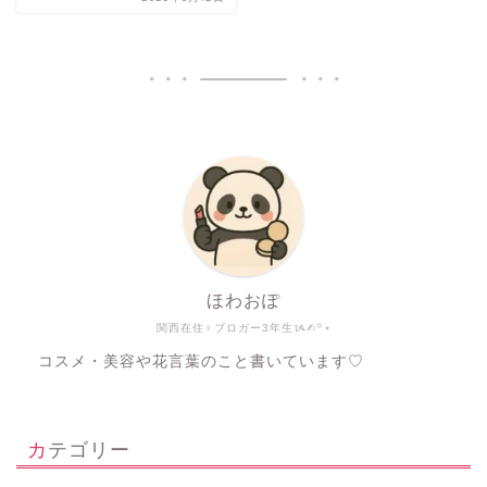
ほわおぽ
関西在住♀ブロガー3年生ᝰ✍︎꙳⋆
コスメ・美容や花言葉のこと書いています♡
カテゴリー