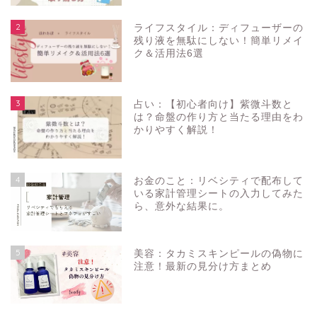
2
ライフスタイル：ディフューザーの
残り液を無駄にしない！簡単リメイ
ク＆活用法6選
3
占い：【初心者向け】紫微斗数と
は？命盤の作り方と当たる理由をわ
かりやすく解説！
4
お金のこと：リベシティで配布して
いる家計管理シートの入力してみた
ら、意外な結果に。
5
美容：タカミスキンピールの偽物に
注意！最新の見分け方まとめ