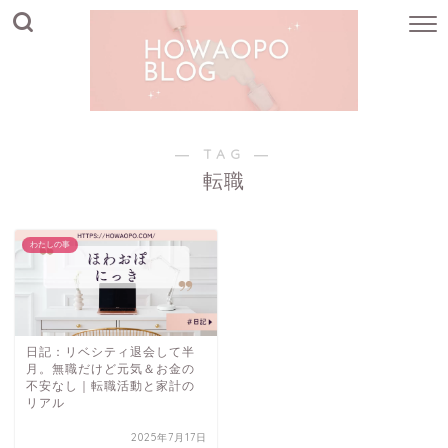
― TAG ―
転職
わたしの事
日記：リベシティ退会して半
月。無職だけど元気＆お金の
不安なし｜転職活動と家計の
リアル
2025年7月17日