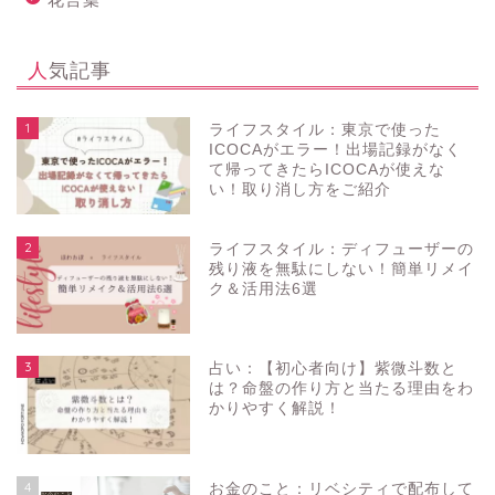
人気記事
1
ライフスタイル：東京で使った
ICOCAがエラー！出場記録がなく
て帰ってきたらICOCAが使えな
い！取り消し方をご紹介
2
ライフスタイル：ディフューザーの
残り液を無駄にしない！簡単リメイ
ク＆活用法6選
3
占い：【初心者向け】紫微斗数と
は？命盤の作り方と当たる理由をわ
かりやすく解説！
4
お金のこと：リベシティで配布して