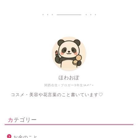
ほわおぽ
関西在住♀ブロガー3年生ᝰ✍︎꙳⋆
コスメ・美容や花言葉のこと書いています♡
カテゴリー
お金のこと