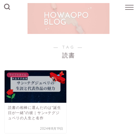
― TAG ―
読書
ライフスタイル
読書の相棒に選んだのは“誕生
日が一緒”の彼｜サン=テグジ
ュペリの人生と名作
2024年8月19日