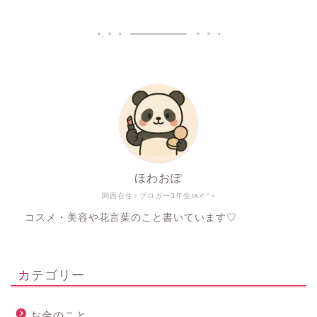
ほわおぽ
関西在住♀ブロガー3年生ᝰ✍︎꙳⋆
コスメ・美容や花言葉のこと書いています♡
カテゴリー
お金のこと