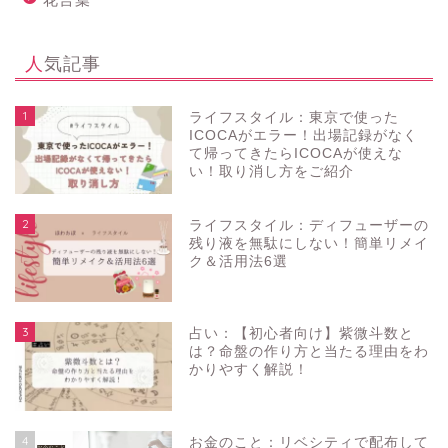
人気記事
1
ライフスタイル：東京で使った
ICOCAがエラー！出場記録がなく
て帰ってきたらICOCAが使えな
い！取り消し方をご紹介
2
ライフスタイル：ディフューザーの
残り液を無駄にしない！簡単リメイ
ク＆活用法6選
3
占い：【初心者向け】紫微斗数と
は？命盤の作り方と当たる理由をわ
かりやすく解説！
4
お金のこと：リベシティで配布して