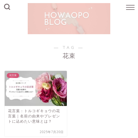
― TAG ―
花束
花言葉
花言葉：トルコギキョウの花
言葉｜名前の由来やプレゼン
トに込めたい意味とは？
2025年7月20日