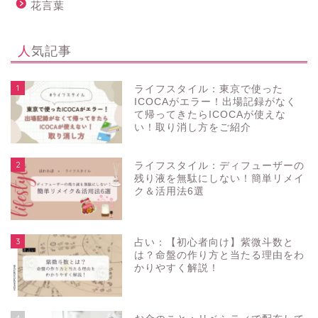
花言葉
人気記事
1
ライフスタイル：東京で使った
ICOCAがエラー！出場記録がなく
て帰ってきたらICOCAが使えな
い！取り消し方をご紹介
2
ライフスタイル：ディフューザーの
残り液を無駄にしない！簡単リメイ
ク＆活用法6選
3
占い：【初心者向け】紫微斗数と
は？命盤の作り方と当たる理由をわ
かりやすく解説！
4