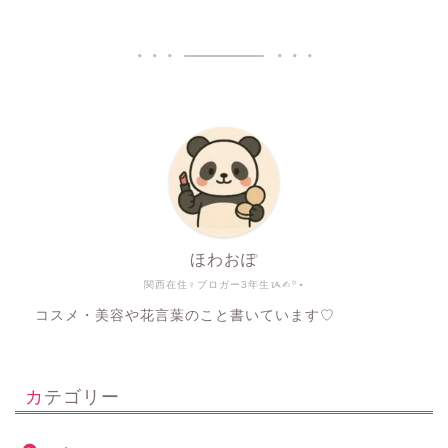
ほわおぽ
関西在住♀ブロガー3年生ᝰ✍︎꙳⋆
コスメ・美容や花言葉のこと書いています♡
カテゴリー