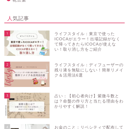
人気記事
1
ライフスタイル：東京で使った
ICOCAがエラー！出場記録がなく
て帰ってきたらICOCAが使えな
い！取り消し方をご紹介
2
ライフスタイル：ディフューザーの
残り液を無駄にしない！簡単リメイ
ク＆活用法6選
3
占い：【初心者向け】紫微斗数と
は？命盤の作り方と当たる理由をわ
かりやすく解説！
4
お金のこと：リベシティで配布して