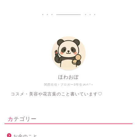
ほわおぽ
関西在住♀ブロガー3年生ᝰ✍︎꙳⋆
コスメ・美容や花言葉のこと書いています♡
カテゴリー
お金のこと