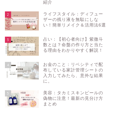
紹介
ライフスタイル：ディフュー
2
ザーの残り液を無駄にしな
い！簡単リメイク＆活用法6選
占い：【初心者向け】紫微斗
3
数とは？命盤の作り方と当た
る理由をわかりやすく解説！
お金のこと：リベシティで配
4
布している家計管理シートの
入力してみたら、意外な結果
に。
美容：タカミスキンピールの
5
偽物に注意！最新の見分け方
まとめ