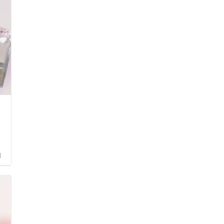
の
ど
日