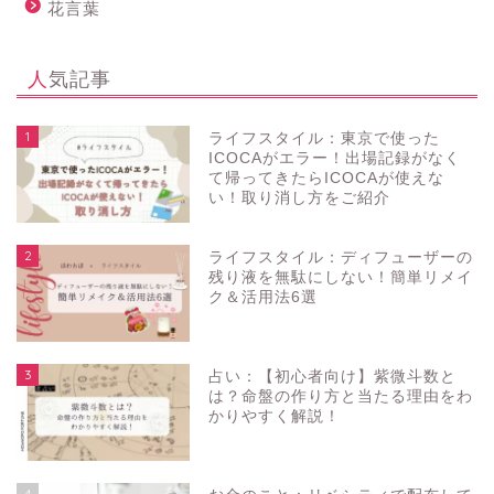
花言葉
人気記事
1
ライフスタイル：東京で使った
ICOCAがエラー！出場記録がなく
て帰ってきたらICOCAが使えな
い！取り消し方をご紹介
2
ライフスタイル：ディフューザーの
残り液を無駄にしない！簡単リメイ
ク＆活用法6選
3
占い：【初心者向け】紫微斗数と
は？命盤の作り方と当たる理由をわ
かりやすく解説！
4