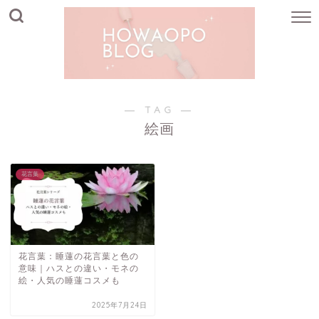
― TAG ―
絵画
花言葉
花言葉：睡蓮の花言葉と色の
意味｜ハスとの違い・モネの
絵・人気の睡蓮コスメも
2025年7月24日