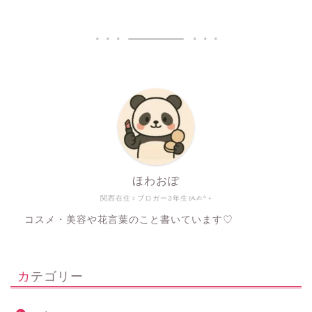
ほわおぽ
関西在住♀ブロガー3年生ᝰ✍︎꙳⋆
コスメ・美容や花言葉のこと書いています♡
カテゴリー