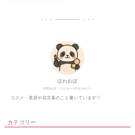
ほわおぽ
関西在住♀ブロガー3年生ᝰ✍︎꙳⋆
コスメ・美容や花言葉のこと書いています♡
カテゴリー