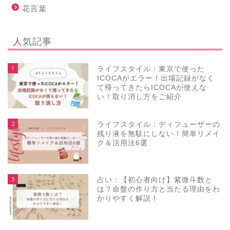
花言葉
人気記事
1
ライフスタイル：東京で使った
ICOCAがエラー！出場記録がなく
て帰ってきたらICOCAが使えな
い！取り消し方をご紹介
2
ライフスタイル：ディフューザーの
残り液を無駄にしない！簡単リメイ
ク＆活用法6選
3
占い：【初心者向け】紫微斗数と
は？命盤の作り方と当たる理由をわ
かりやすく解説！