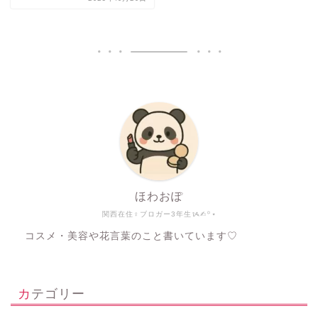
ほわおぽ
関西在住♀ブロガー3年生ᝰ✍︎꙳⋆
コスメ・美容や花言葉のこと書いています♡
カテゴリー