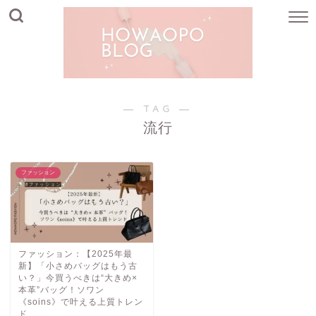
― TAG ―
流行
ファッション
ファッション：【2025年最
新】「小さめバッグはもう古
い？」今買うべきは“大きめ×
本革”バッグ！ソワン
《soins》で叶える上質トレン
ド