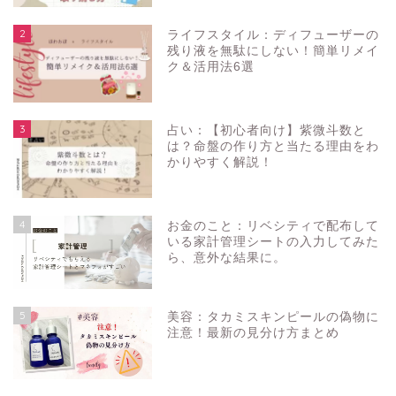
2
ライフスタイル：ディフューザーの
残り液を無駄にしない！簡単リメイ
ク＆活用法6選
3
占い：【初心者向け】紫微斗数と
は？命盤の作り方と当たる理由をわ
かりやすく解説！
4
お金のこと：リベシティで配布して
いる家計管理シートの入力してみた
ら、意外な結果に。
5
美容：タカミスキンピールの偽物に
注意！最新の見分け方まとめ