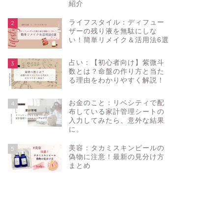
紹介
ライフスタイル：ディフュー
2
ザーの残り液を無駄にしな
い！簡単リメイク＆活用法6選
占い：【初心者向け】紫微斗
3
数とは？命盤の作り方と当た
る理由をわかりやすく解説！
お金のこと：リベシティで配
4
布している家計管理シートの
入力してみたら、意外な結果
に。
美容：タカミスキンピールの
5
偽物に注意！最新の見分け方
まとめ