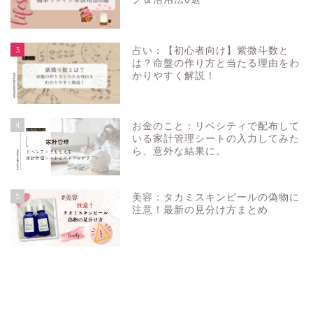
3
占い：【初心者向け】紫微斗数と
は？命盤の作り方と当たる理由をわ
かりやすく解説！
4
お金のこと：リベシティで配布して
いる家計管理シートの入力してみた
ら、意外な結果に。
5
美容：タカミスキンピールの偽物に
注意！最新の見分け方まとめ