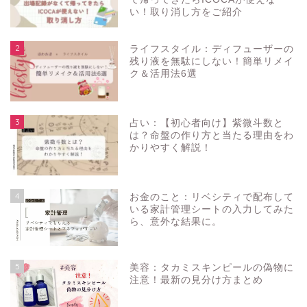
い！取り消し方をご紹介
2
ライフスタイル：ディフューザーの
残り液を無駄にしない！簡単リメイ
ク＆活用法6選
3
占い：【初心者向け】紫微斗数と
は？命盤の作り方と当たる理由をわ
かりやすく解説！
4
お金のこと：リベシティで配布して
いる家計管理シートの入力してみた
ら、意外な結果に。
5
美容：タカミスキンピールの偽物に
注意！最新の見分け方まとめ