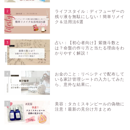
2
ライフスタイル：ディフューザーの
残り液を無駄にしない！簡単リメイ
ク＆活用法6選
3
占い：【初心者向け】紫微斗数と
は？命盤の作り方と当たる理由をわ
かりやすく解説！
4
お金のこと：リベシティで配布して
いる家計管理シートの入力してみた
ら、意外な結果に。
5
美容：タカミスキンピールの偽物に
注意！最新の見分け方まとめ