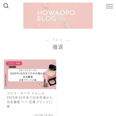
― TAG ―
撤退
コスメ・美容
コスメ：ローラ メルシエ、
2025年10月末で日本市場から
完全撤退 ーー 定番ブランドに
幕
2025年7月18日