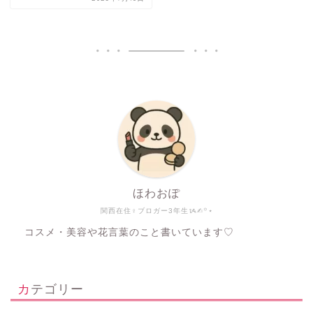
ほわおぽ
関西在住♀ブロガー3年生ᝰ✍︎꙳⋆
コスメ・美容や花言葉のこと書いています♡
カテゴリー