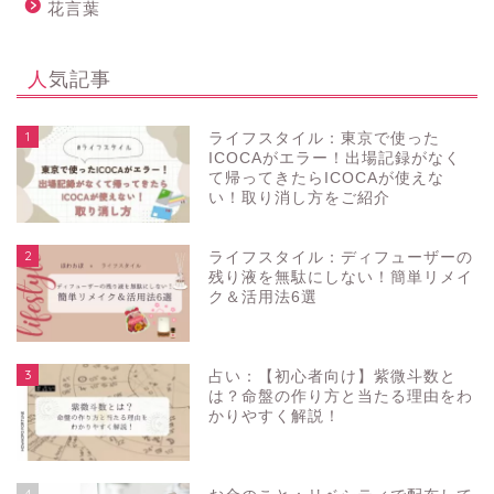
花言葉
人気記事
1
ライフスタイル：東京で使った
ICOCAがエラー！出場記録がなく
て帰ってきたらICOCAが使えな
い！取り消し方をご紹介
2
ライフスタイル：ディフューザーの
残り液を無駄にしない！簡単リメイ
ク＆活用法6選
3
占い：【初心者向け】紫微斗数と
は？命盤の作り方と当たる理由をわ
かりやすく解説！
4