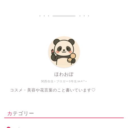
ほわおぽ
関西在住♀ブロガー3年生ᝰ✍︎꙳⋆
コスメ・美容や花言葉のこと書いています♡
カテゴリー