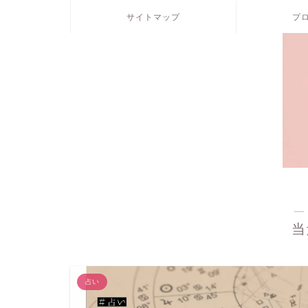
サイトマップ
プ
―
当
占い