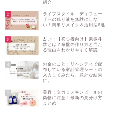
紹介
ライフスタイル：ディフュー
2
ザーの残り液を無駄にしな
い！簡単リメイク＆活用法6選
占い：【初心者向け】紫微斗
3
数とは？命盤の作り方と当た
る理由をわかりやすく解説！
お金のこと：リベシティで配
4
布している家計管理シートの
入力してみたら、意外な結果
に。
美容：タカミスキンピールの
5
偽物に注意！最新の見分け方
まとめ