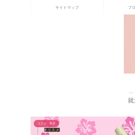
サイトマップ
プ
―
就
コスメ・美容