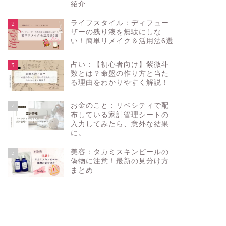
紹介
ライフスタイル：ディフュー
2
ザーの残り液を無駄にしな
い！簡単リメイク＆活用法6選
占い：【初心者向け】紫微斗
3
数とは？命盤の作り方と当た
る理由をわかりやすく解説！
お金のこと：リベシティで配
4
布している家計管理シートの
入力してみたら、意外な結果
に。
美容：タカミスキンピールの
5
偽物に注意！最新の見分け方
まとめ