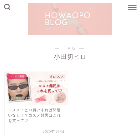
― TAG ―
小田切ヒロ
コスメ・美容
コスメ：ヒロ買いすれば間違
いなし！？コスメ難民はこれ
を買って♡
2025年1月7日