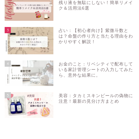
残り液を無駄にしない！簡単リメイ
ク＆活用法6選
3
占い：【初心者向け】紫微斗数と
は？命盤の作り方と当たる理由をわ
かりやすく解説！
4
お金のこと：リベシティで配布して
いる家計管理シートの入力してみた
ら、意外な結果に。
5
美容：タカミスキンピールの偽物に
注意！最新の見分け方まとめ