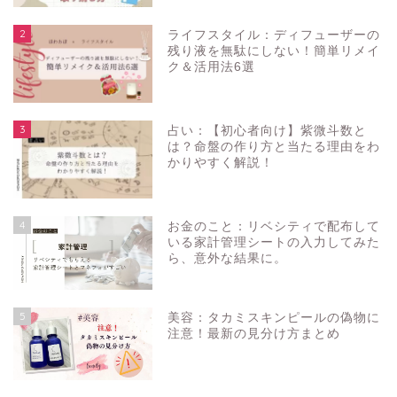
2
ライフスタイル：ディフューザーの
残り液を無駄にしない！簡単リメイ
ク＆活用法6選
3
占い：【初心者向け】紫微斗数と
は？命盤の作り方と当たる理由をわ
かりやすく解説！
4
お金のこと：リベシティで配布して
いる家計管理シートの入力してみた
ら、意外な結果に。
5
美容：タカミスキンピールの偽物に
注意！最新の見分け方まとめ