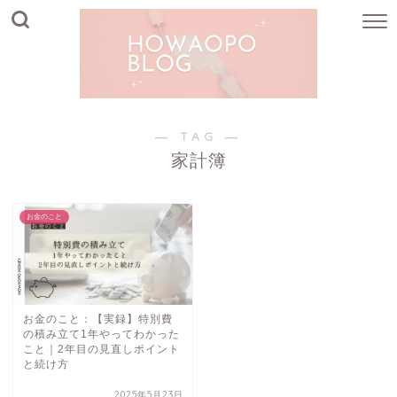
― TAG ―
家計簿
お金のこと
お金のこと：【実録】特別費
の積み立て1年やってわかった
こと｜2年目の見直しポイント
と続け方
2025年5月23日