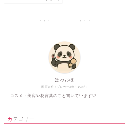
ほわおぽ
関西在住♀ブロガー3年生ᝰ✍︎꙳⋆
コスメ・美容や花言葉のこと書いています♡
カテゴリー