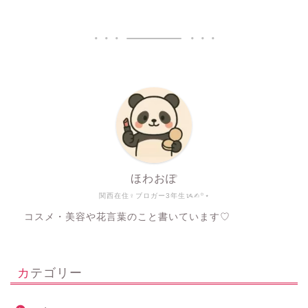
ほわおぽ
関西在住♀ブロガー3年生ᝰ✍︎꙳⋆
コスメ・美容や花言葉のこと書いています♡
カテゴリー