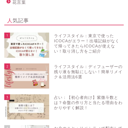
花言葉
人気記事
1
ライフスタイル：東京で使った
ICOCAがエラー！出場記録がなく
て帰ってきたらICOCAが使えな
い！取り消し方をご紹介
2
ライフスタイル：ディフューザーの
残り液を無駄にしない！簡単リメイ
ク＆活用法6選
3
占い：【初心者向け】紫微斗数と
は？命盤の作り方と当たる理由をわ
かりやすく解説！
4