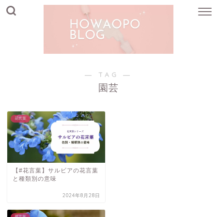
― TAG ―
園芸
花言葉
【#花言葉】サルビアの花言葉
と種類別の意味
2024年8月28日
花言葉