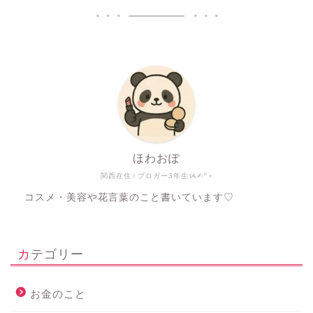
ほわおぽ
関西在住♀ブロガー3年生ᝰ✍︎꙳⋆
コスメ・美容や花言葉のこと書いています♡
カテゴリー
お金のこと