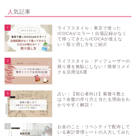
人気記事
1
ライフスタイル：東京で使った
ICOCAがエラー！出場記録がなく
て帰ってきたらICOCAが使えな
い！取り消し方をご紹介
2
ライフスタイル：ディフューザーの
残り液を無駄にしない！簡単リメイ
ク＆活用法6選
3
占い：【初心者向け】紫微斗数と
は？命盤の作り方と当たる理由をわ
かりやすく解説！
4
お金のこと：リベシティで配布して
いる家計管理シートの入力してみた