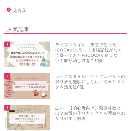
花言葉
人気記事
1
ライフスタイル：東京で使った
ICOCAがエラー！出場記録がなく
て帰ってきたらICOCAが使えな
い！取り消し方をご紹介
2
ライフスタイル：ディフューザーの
残り液を無駄にしない！簡単リメイ
ク＆活用法6選
3
占い：【初心者向け】紫微斗数と
は？命盤の作り方と当たる理由をわ
かりやすく解説！