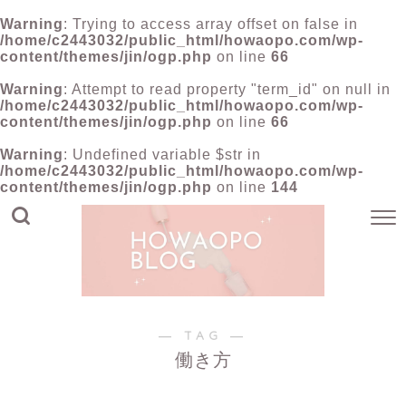
Warning
: Trying to access array offset on false in
/home/c2443032/public_html/howaopo.com/wp-
content/themes/jin/ogp.php
on line
66
Warning
: Attempt to read property "term_id" on null in
/home/c2443032/public_html/howaopo.com/wp-
content/themes/jin/ogp.php
on line
66
Warning
: Undefined variable $str in
/home/c2443032/public_html/howaopo.com/wp-
content/themes/jin/ogp.php
on line
144
― TAG ―
働き方