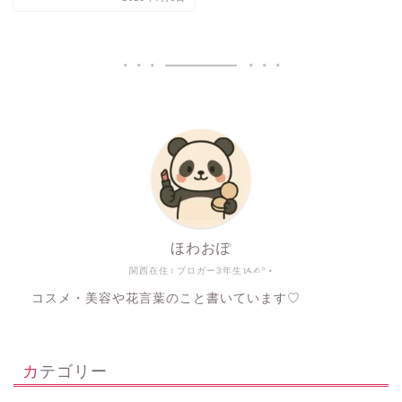
ほわおぽ
関西在住♀ブロガー3年生ᝰ✍︎꙳⋆
コスメ・美容や花言葉のこと書いています♡
カテゴリー