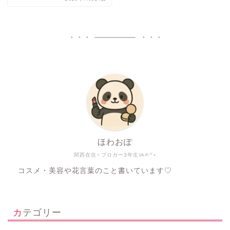
ほわおぽ
関西在住♀ブロガー3年生ᝰ✍︎꙳⋆
コスメ・美容や花言葉のこと書いています♡
カテゴリー