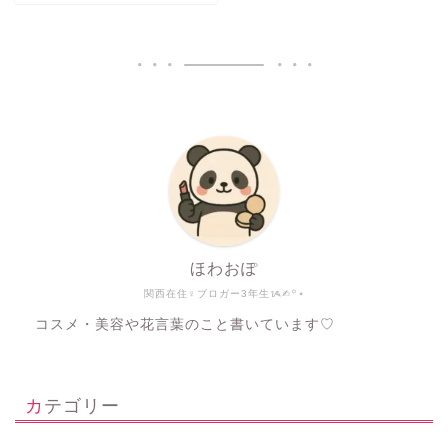
ほわおぽ
関西在住♀ブロガー3年生ᝰ✍︎꙳⋆
コスメ・美容や花言葉のこと書いています♡
カテゴリー