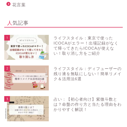
花言葉
人気記事
1
ライフスタイル：東京で使った
ICOCAがエラー！出場記録がなく
て帰ってきたらICOCAが使えな
い！取り消し方をご紹介
2
ライフスタイル：ディフューザーの
残り液を無駄にしない！簡単リメイ
ク＆活用法6選
3
占い：【初心者向け】紫微斗数と
は？命盤の作り方と当たる理由をわ
かりやすく解説！