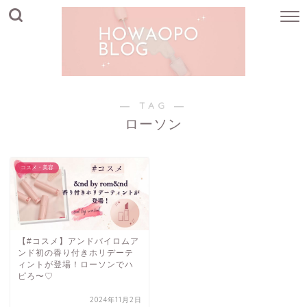
― TAG ―
ローソン
コスメ・美容
【#コスメ】アンドバイロムア
ンド初の香り付きホリデーテ
ィントが登場！ローソンでハ
ピろ〜♡
2024年11月2日