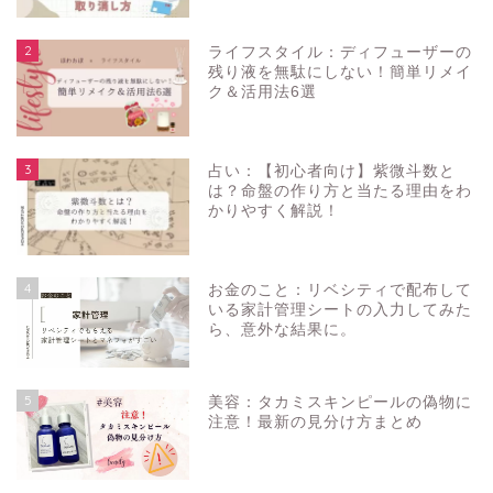
2
ライフスタイル：ディフューザーの
残り液を無駄にしない！簡単リメイ
ク＆活用法6選
3
占い：【初心者向け】紫微斗数と
は？命盤の作り方と当たる理由をわ
かりやすく解説！
4
お金のこと：リベシティで配布して
いる家計管理シートの入力してみた
ら、意外な結果に。
5
美容：タカミスキンピールの偽物に
注意！最新の見分け方まとめ