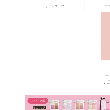
サイトマップ
プ
―
リ
コスメ・美容