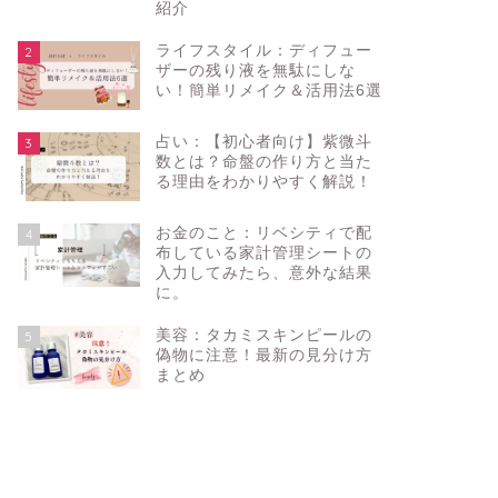
紹介
ライフスタイル：ディフュー
2
ザーの残り液を無駄にしな
い！簡単リメイク＆活用法6選
占い：【初心者向け】紫微斗
3
数とは？命盤の作り方と当た
る理由をわかりやすく解説！
お金のこと：リベシティで配
4
布している家計管理シートの
入力してみたら、意外な結果
に。
美容：タカミスキンピールの
5
偽物に注意！最新の見分け方
まとめ