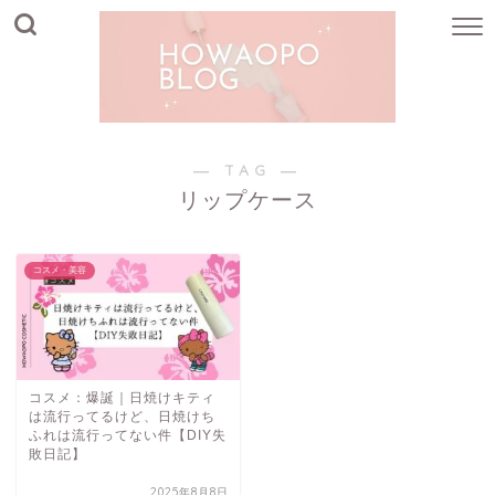
― TAG ―
リップケース
コスメ・美容
コスメ：爆誕｜日焼けキティ
は流行ってるけど、日焼けち
ふれは流行ってない件【DIY失
敗日記】
2025年8月8日