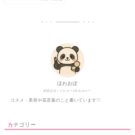
ほわおぽ
関西在住♀ブロガー3年生ᝰ✍︎꙳⋆
コスメ・美容や花言葉のこと書いています♡
カテゴリー