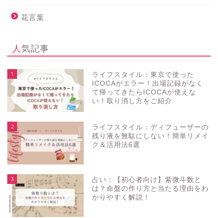
花言葉
人気記事
1
ライフスタイル：東京で使った
ICOCAがエラー！出場記録がなく
て帰ってきたらICOCAが使えな
い！取り消し方をご紹介
2
ライフスタイル：ディフューザーの
残り液を無駄にしない！簡単リメイ
ク＆活用法6選
3
占い：【初心者向け】紫微斗数と
は？命盤の作り方と当たる理由をわ
かりやすく解説！