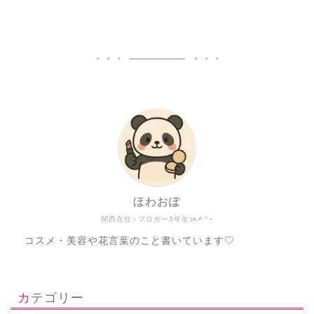
ほわおぽ
関西在住♀ブロガー3年生ᝰ✍︎꙳⋆
コスメ・美容や花言葉のこと書いています♡
カテゴリー