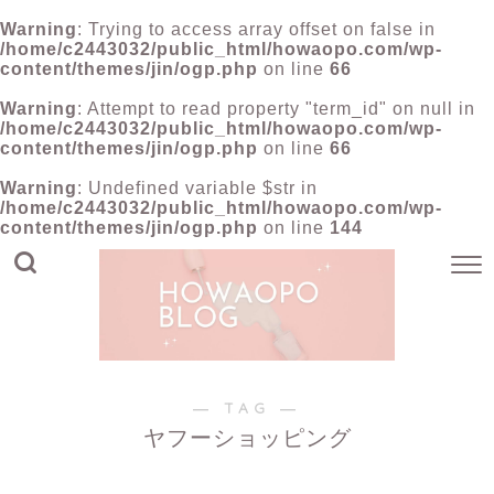
Warning
: Trying to access array offset on false in
/home/c2443032/public_html/howaopo.com/wp-
content/themes/jin/ogp.php
on line
66
Warning
: Attempt to read property "term_id" on null in
/home/c2443032/public_html/howaopo.com/wp-
content/themes/jin/ogp.php
on line
66
Warning
: Undefined variable $str in
/home/c2443032/public_html/howaopo.com/wp-
content/themes/jin/ogp.php
on line
144
― TAG ―
ヤフーショッピング