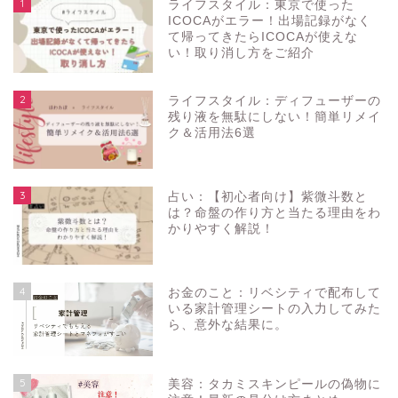
1
ライフスタイル：東京で使った
ICOCAがエラー！出場記録がなく
て帰ってきたらICOCAが使えな
い！取り消し方をご紹介
2
ライフスタイル：ディフューザーの
残り液を無駄にしない！簡単リメイ
ク＆活用法6選
3
占い：【初心者向け】紫微斗数と
は？命盤の作り方と当たる理由をわ
かりやすく解説！
4
お金のこと：リベシティで配布して
いる家計管理シートの入力してみた
ら、意外な結果に。
5
美容：タカミスキンピールの偽物に