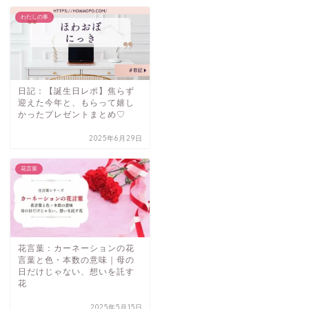
わたしの事
日記：【誕生日レポ】焦らず
迎えた今年と、もらって嬉し
かったプレゼントまとめ♡
2025年6月29日
花言葉
花言葉：カーネーションの花
言葉と色・本数の意味｜母の
日だけじゃない、想いを託す
花
2025年5月15日