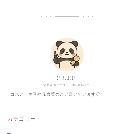
ほわおぽ
関西在住♀ブロガー3年生ᝰ✍︎꙳⋆
コスメ・美容や花言葉のこと書いています♡
カテゴリー