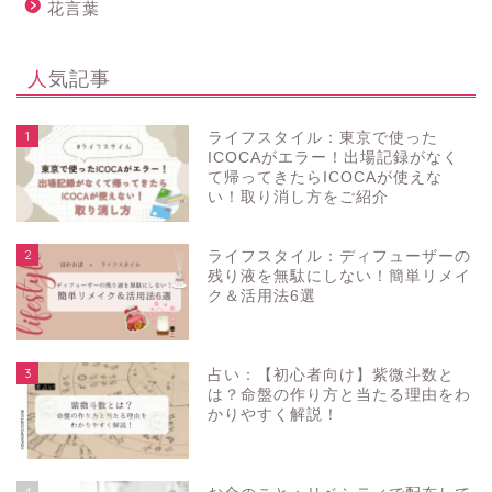
花言葉
人気記事
1
ライフスタイル：東京で使った
ICOCAがエラー！出場記録がなく
て帰ってきたらICOCAが使えな
い！取り消し方をご紹介
2
ライフスタイル：ディフューザーの
残り液を無駄にしない！簡単リメイ
ク＆活用法6選
3
占い：【初心者向け】紫微斗数と
は？命盤の作り方と当たる理由をわ
かりやすく解説！
4