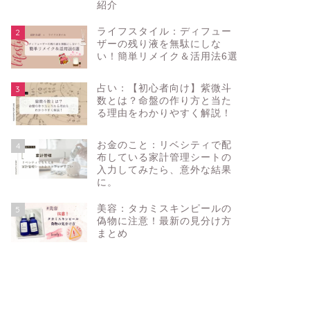
紹介
ライフスタイル：ディフュー
2
ザーの残り液を無駄にしな
い！簡単リメイク＆活用法6選
占い：【初心者向け】紫微斗
3
数とは？命盤の作り方と当た
る理由をわかりやすく解説！
お金のこと：リベシティで配
4
布している家計管理シートの
入力してみたら、意外な結果
に。
美容：タカミスキンピールの
5
偽物に注意！最新の見分け方
まとめ