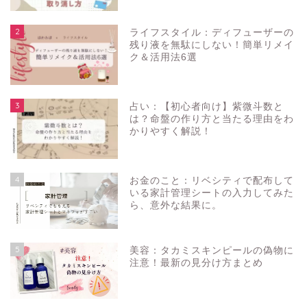
2
ライフスタイル：ディフューザーの
残り液を無駄にしない！簡単リメイ
ク＆活用法6選
3
占い：【初心者向け】紫微斗数と
は？命盤の作り方と当たる理由をわ
かりやすく解説！
4
お金のこと：リベシティで配布して
いる家計管理シートの入力してみた
ら、意外な結果に。
5
美容：タカミスキンピールの偽物に
注意！最新の見分け方まとめ