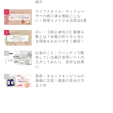
紹介
ライフスタイル：ディフュー
2
ザーの残り液を無駄にしな
い！簡単リメイク＆活用法6選
占い：【初心者向け】紫微斗
3
数とは？命盤の作り方と当た
る理由をわかりやすく解説！
お金のこと：リベシティで配
4
布している家計管理シートの
入力してみたら、意外な結果
に。
美容：タカミスキンピールの
5
偽物に注意！最新の見分け方
まとめ