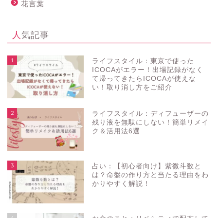
花言葉
人気記事
1
ライフスタイル：東京で使った
ICOCAがエラー！出場記録がなく
て帰ってきたらICOCAが使えな
い！取り消し方をご紹介
2
ライフスタイル：ディフューザーの
残り液を無駄にしない！簡単リメイ
ク＆活用法6選
3
占い：【初心者向け】紫微斗数と
は？命盤の作り方と当たる理由をわ
かりやすく解説！
4