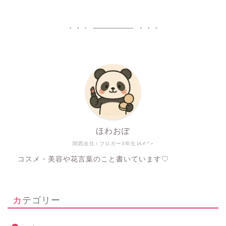
ほわおぽ
関西在住♀ブロガー3年生ᝰ✍︎꙳⋆
コスメ・美容や花言葉のこと書いています♡
カテゴリー