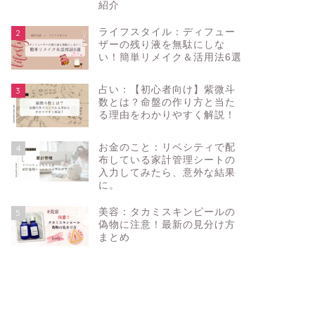
紹介
ライフスタイル：ディフュー
2
ザーの残り液を無駄にしな
い！簡単リメイク＆活用法6選
占い：【初心者向け】紫微斗
3
数とは？命盤の作り方と当た
る理由をわかりやすく解説！
お金のこと：リベシティで配
4
布している家計管理シートの
入力してみたら、意外な結果
に。
美容：タカミスキンピールの
5
偽物に注意！最新の見分け方
まとめ