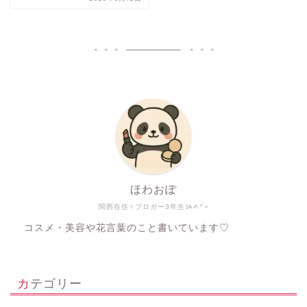
ほわおぽ
関西在住♀ブロガー3年生ᝰ✍︎꙳⋆
コスメ・美容や花言葉のこと書いています♡
カテゴリー