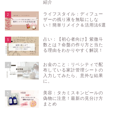
紹介
ライフスタイル：ディフュー
2
ザーの残り液を無駄にしな
い！簡単リメイク＆活用法6選
占い：【初心者向け】紫微斗
3
数とは？命盤の作り方と当た
る理由をわかりやすく解説！
お金のこと：リベシティで配
4
布している家計管理シートの
入力してみたら、意外な結果
に。
美容：タカミスキンピールの
5
偽物に注意！最新の見分け方
まとめ