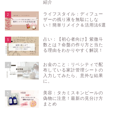
紹介
ライフスタイル：ディフュー
2
ザーの残り液を無駄にしな
い！簡単リメイク＆活用法6選
占い：【初心者向け】紫微斗
3
数とは？命盤の作り方と当た
る理由をわかりやすく解説！
お金のこと：リベシティで配
4
布している家計管理シートの
入力してみたら、意外な結果
に。
美容：タカミスキンピールの
5
偽物に注意！最新の見分け方
まとめ