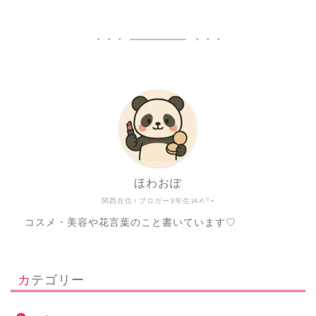
ほわおぽ
関西在住♀ブロガー3年生ᝰ✍︎꙳⋆
コスメ・美容や花言葉のこと書いています♡
カテゴリー