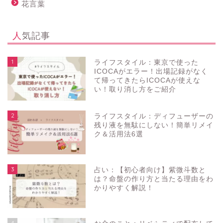
花言葉
人気記事
1
ライフスタイル：東京で使った
ICOCAがエラー！出場記録がなく
て帰ってきたらICOCAが使えな
い！取り消し方をご紹介
2
ライフスタイル：ディフューザーの
残り液を無駄にしない！簡単リメイ
ク＆活用法6選
3
占い：【初心者向け】紫微斗数と
は？命盤の作り方と当たる理由をわ
かりやすく解説！
4