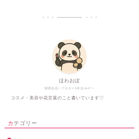
ほわおぽ
関西在住♀ブロガー3年生ᝰ✍︎꙳⋆
コスメ・美容や花言葉のこと書いています♡
カテゴリー