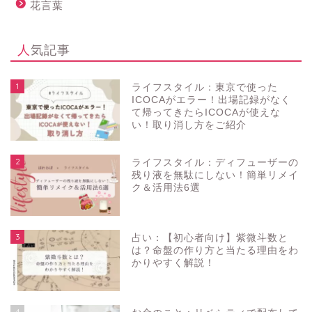
花言葉
人気記事
1
ライフスタイル：東京で使った
ICOCAがエラー！出場記録がなく
て帰ってきたらICOCAが使えな
い！取り消し方をご紹介
2
ライフスタイル：ディフューザーの
残り液を無駄にしない！簡単リメイ
ク＆活用法6選
3
占い：【初心者向け】紫微斗数と
は？命盤の作り方と当たる理由をわ
かりやすく解説！
4