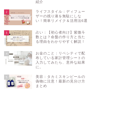
紹介
ライフスタイル：ディフュー
2
ザーの残り液を無駄にしな
い！簡単リメイク＆活用法6選
占い：【初心者向け】紫微斗
3
数とは？命盤の作り方と当た
る理由をわかりやすく解説！
お金のこと：リベシティで配
4
布している家計管理シートの
入力してみたら、意外な結果
に。
美容：タカミスキンピールの
5
偽物に注意！最新の見分け方
まとめ