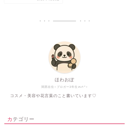
ほわおぽ
関西在住♀ブロガー3年生ᝰ✍︎꙳⋆
コスメ・美容や花言葉のこと書いています♡
カテゴリー