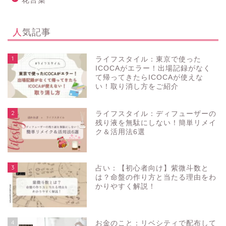
人気記事
1
ライフスタイル：東京で使った
ICOCAがエラー！出場記録がなく
て帰ってきたらICOCAが使えな
い！取り消し方をご紹介
2
ライフスタイル：ディフューザーの
残り液を無駄にしない！簡単リメイ
ク＆活用法6選
3
占い：【初心者向け】紫微斗数と
は？命盤の作り方と当たる理由をわ
かりやすく解説！
4
お金のこと：リベシティで配布して