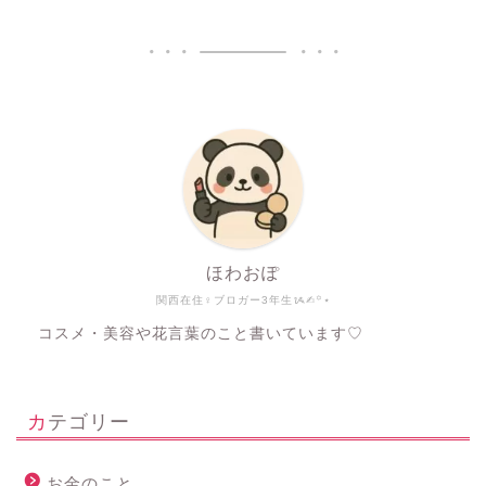
ほわおぽ
関西在住♀ブロガー3年生ᝰ✍︎꙳⋆
コスメ・美容や花言葉のこと書いています♡
カテゴリー
お金のこと